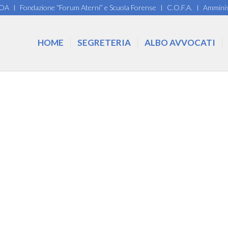
COA
Fondazione “Forum Aterni” e Scuola Forense
C.O.F.A.
Amminis
HOME
SEGRETERIA
ALBO AVVOCATI