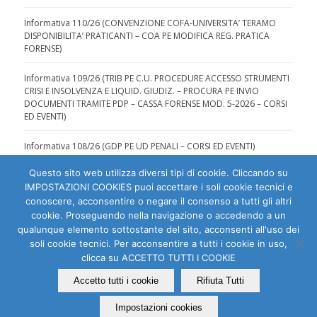
Informativa 110/26 (CONVENZIONE COFA-UNIVERSITA’ TERAMO
DISPONIBILITA’ PRATICANTI – COA PE MODIFICA REG. PRATICA
FORENSE)
Informativa 109/26 (TRIB PE C.U. PROCEDURE ACCESSO STRUMENTI
CRISI E INSOLVENZA E LIQUID. GIUDIZ. – PROCURA PE INVIO
DOCUMENTI TRAMITE PDP – CASSA FORENSE MOD. 5-2026 – CORSI
ED EVENTI)
Informativa 108/26 (GDP PE UD PENALI – CORSI ED EVENTI)
Questo sito web utilizza diversi tipi di cookie. Cliccando su
IMPOSTAZIONI COOKIES puoi accettare i soli cookie tecnici e
conoscere, acconsentire o negare il consenso a tutti gli altri
cookie. Proseguendo nella navigazione o accedendo a un
qualunque elemento sottostante del sito, acconsenti all'uso dei
soli cookie tecnici. Per acconsentire a tutti i cookie in uso,
Ordine degli Avvocati di Pescara | C.F. 80007810684 |
clicca su ACCETTO TUTTI I COOKIE
Dichiarazione di accessibilità
|
Segnala problema di
accessibilità
Accetto tutti i cookie
Rifiuta Tutti
PEC:
segreteria (at) ordineavvocatipescarapec.it
Impostazioni cookies