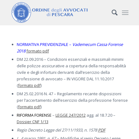
NORMATIVA PREVIDENZIALE –
Vademecum Cassa Forense
2018
formato pdf
DM 22.09.2016 – Condizioni essenziali e massimali minimi
delle polizze assicurative a copertura della responsabilità
civile e degli infortuni derivanti dall’esercizio della
professione di avvocato – IN VIGORE DAL 11.10.2017
(
formato pdf
)
DM 25.02.2016 N. 47 – Regolamento recante disposizioni
per l’accertamento dell’esercizio della professione forense
(
formato pdf
)
RIFORMA FORENSE
–
LEGGE 247/2012
agg. al 18.7.20 –
Dossier CNF 1/13
Regio Decreto Legge del 27/11/1933, n. 1578
PDF
L. 4 marzo 1991, n. 67 – Modifiche al regio Decreto Legge