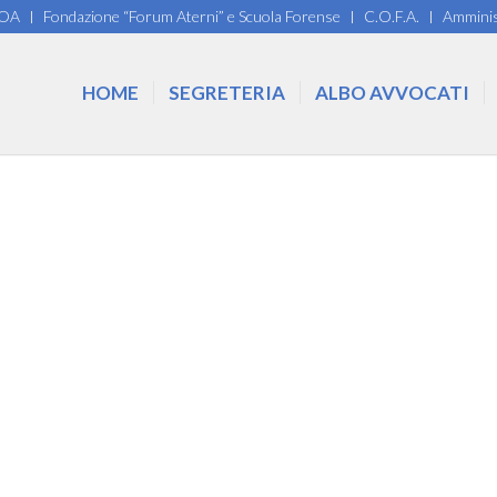
COA
Fondazione “Forum Aterni” e Scuola Forense
C.O.F.A.
Amminis
HOME
SEGRETERIA
ALBO AVVOCATI