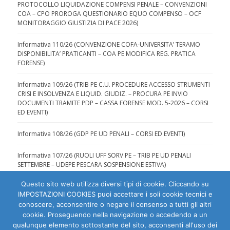
PROTOCOLLO LIQUIDAZIONE COMPENSI PENALE – CONVENZIONI
COA – CPO PROROGA QUESTIONARIO EQUO COMPENSO – OCF
MONITORAGGIO GIUSTIZIA DI PACE 2026)
Informativa 110/26 (CONVENZIONE COFA-UNIVERSITA’ TERAMO
DISPONIBILITA’ PRATICANTI – COA PE MODIFICA REG. PRATICA
FORENSE)
Informativa 109/26 (TRIB PE C.U. PROCEDURE ACCESSO STRUMENTI
CRISI E INSOLVENZA E LIQUID. GIUDIZ. – PROCURA PE INVIO
DOCUMENTI TRAMITE PDP – CASSA FORENSE MOD. 5-2026 – CORSI
ED EVENTI)
Informativa 108/26 (GDP PE UD PENALI – CORSI ED EVENTI)
Informativa 107/26 (RUOLI UFF SORV PE – TRIB PE UD PENALI
SETTEMBRE – UDEPE PESCARA SOSPENSIONE ESTIVA)
Questo sito web utilizza diversi tipi di cookie. Cliccando su
IMPOSTAZIONI COOKIES puoi accettare i soli cookie tecnici e
conoscere, acconsentire o negare il consenso a tutti gli altri
cookie. Proseguendo nella navigazione o accedendo a un
qualunque elemento sottostante del sito, acconsenti all'uso dei