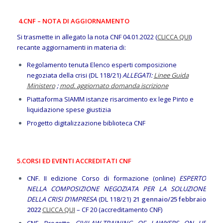
4.CNF – NOTA DI AGGIORNAMENTO
Si trasmette in allegato la nota CNF 04.01.2022 (
CLICCA QUI
)
recante aggiornamenti in materia di:
Regolamento tenuta Elenco esperti composizione
negoziata della crisi (DL 118/21)
ALLEGATI:
Linee Guida
Ministero
;
mod. aggiornato domanda iscrizione
Piattaforma SIAMM istanze risarcimento ex lege Pinto e
liquidazione spese giustizia
Progetto digitalizzazione biblioteca CNF
5.CORSI ED EVENTI ACCREDITATI CNF
CNF.
II edizione Corso di formazione (online)
ESPERTO
NELLA COMPOSIZIONE NEGOZIATA PER LA SOLUZIONE
DELLA CRISI D’IMPRESA
(DL 118/21)
21 gennaio/25 febbraio
2022
CLICCA QUI
– CF 20 (accreditamento CNF)
CNF. Progetto
CIVILAW-TRAINING OF LAWYERS ON UE