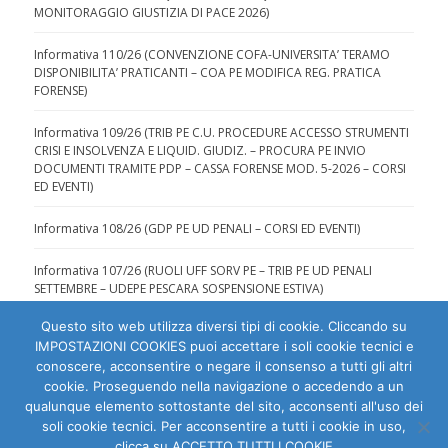
MONITORAGGIO GIUSTIZIA DI PACE 2026)
Informativa 110/26 (CONVENZIONE COFA-UNIVERSITA’ TERAMO
DISPONIBILITA’ PRATICANTI – COA PE MODIFICA REG. PRATICA
FORENSE)
Informativa 109/26 (TRIB PE C.U. PROCEDURE ACCESSO STRUMENTI
CRISI E INSOLVENZA E LIQUID. GIUDIZ. – PROCURA PE INVIO
DOCUMENTI TRAMITE PDP – CASSA FORENSE MOD. 5-2026 – CORSI
ED EVENTI)
Informativa 108/26 (GDP PE UD PENALI – CORSI ED EVENTI)
Informativa 107/26 (RUOLI UFF SORV PE – TRIB PE UD PENALI
SETTEMBRE – UDEPE PESCARA SOSPENSIONE ESTIVA)
Questo sito web utilizza diversi tipi di cookie. Cliccando su
IMPOSTAZIONI COOKIES puoi accettare i soli cookie tecnici e
conoscere, acconsentire o negare il consenso a tutti gli altri
cookie. Proseguendo nella navigazione o accedendo a un
qualunque elemento sottostante del sito, acconsenti all'uso dei
Ordine degli Avvocati di Pescara | C.F. 80007810684 |
soli cookie tecnici. Per acconsentire a tutti i cookie in uso,
clicca su ACCETTO TUTTI I COOKIE
Dichiarazione di accessibilità
|
Segnala problema di