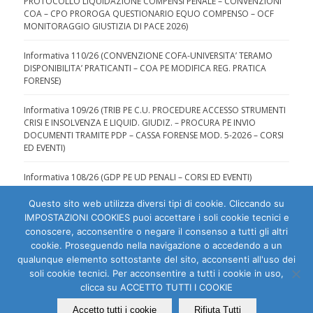
PROTOCOLLO LIQUIDAZIONE COMPENSI PENALE – CONVENZIONI
COA – CPO PROROGA QUESTIONARIO EQUO COMPENSO – OCF
MONITORAGGIO GIUSTIZIA DI PACE 2026)
Informativa 110/26 (CONVENZIONE COFA-UNIVERSITA’ TERAMO
DISPONIBILITA’ PRATICANTI – COA PE MODIFICA REG. PRATICA
FORENSE)
Informativa 109/26 (TRIB PE C.U. PROCEDURE ACCESSO STRUMENTI
CRISI E INSOLVENZA E LIQUID. GIUDIZ. – PROCURA PE INVIO
DOCUMENTI TRAMITE PDP – CASSA FORENSE MOD. 5-2026 – CORSI
ED EVENTI)
Informativa 108/26 (GDP PE UD PENALI – CORSI ED EVENTI)
Questo sito web utilizza diversi tipi di cookie. Cliccando su
IMPOSTAZIONI COOKIES puoi accettare i soli cookie tecnici e
conoscere, acconsentire o negare il consenso a tutti gli altri
cookie. Proseguendo nella navigazione o accedendo a un
qualunque elemento sottostante del sito, acconsenti all'uso dei
Ordine degli Avvocati di Pescara | C.F. 80007810684 |
soli cookie tecnici. Per acconsentire a tutti i cookie in uso,
clicca su ACCETTO TUTTI I COOKIE
Dichiarazione di accessibilità
|
Segnala problema di
accessibilità
Accetto tutti i cookie
Rifiuta Tutti