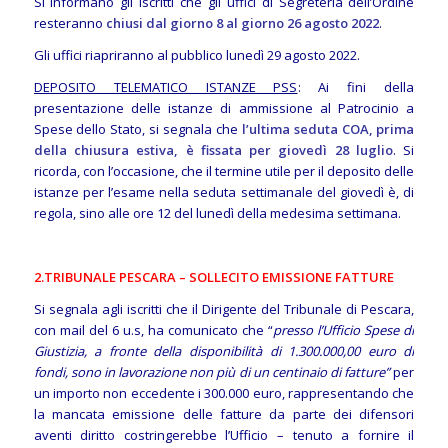
Si informano gli iscritti che gli uffici di Segreteria dell’Ordine
resteranno
chiusi dal giorno 8 al giorno 26 agosto 2022
.
Gli uffici riapriranno al pubblico lunedì 29 agosto 2022.
DEPOSITO TELEMATICO ISTANZE PSS
: Ai fini della
presentazione delle istanze di ammissione al Patrocinio a
Spese dello Stato, si segnala che
l’ultima seduta COA, prima
della chiusura estiva, è fissata per giovedì 28 luglio
. Si
ricorda, con l’occasione, che il termine utile per il deposito delle
istanze per l’esame nella seduta settimanale del giovedì è, di
regola, sino alle ore 12 del lunedì della medesima settimana.
2.TRIBUNALE PESCARA – SOLLECITO EMISSIONE FATTURE
Si segnala agli iscritti che il Dirigente del Tribunale di Pescara,
con mail del 6 u.s, ha comunicato che “
presso l’Ufficio Spese di
Giustizia, a fronte della disponibilità di 1.300.000,00 euro di
fondi, sono in lavorazione non più di un centinaio di fatture”
per
un importo non eccedente i 300.000 euro, rappresentando che
la mancata emissione delle fatture da parte dei difensori
aventi diritto costringerebbe l’Ufficio – tenuto a fornire il