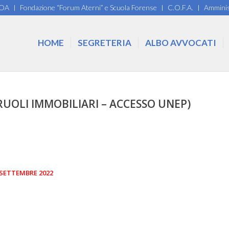
COA
Fondazione “Forum Aterni” e Scuola Forense
C.O.F.A.
Amminis
HOME
SEGRETERIA
ALBO AVVOCATI
 RUOLI IMMOBILIARI – ACCESSO UNEP)
 SETTEMBRE 2022