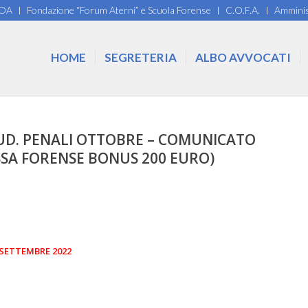
COA
Fondazione “Forum Aterni” e Scuola Forense
C.O.F.A.
Amminis
HOME
SEGRETERIA
ALBO AVVOCATI
– UD. PENALI OTTOBRE – COMUNICATO
ASSA FORENSE BONUS 200 EURO)
 SETTEMBRE 2022