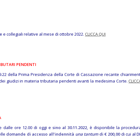
 e collegiali relative al mese di ottobre 2022.
CLICCA QUI
IBUTARI PENDENTI
09.22 della Prima Presidenza della Corte di Cassazione recante chiariment
ei giudizi in materia tributaria pendenti avanti la medesima Corte.
CLICC
A
re dalle ore 12.00 di oggi e
sino al 30.11.2022
, è disponibile la procedur
elle
domande di accesso all’indennità
una tantum
di € 200,00
di cui al D