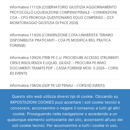
Informativa 111/26 (OSSERVATORIO GIUSTIZIA AGGIORNAMENTO
PROTOCOLLO LIQUIDAZIONE COMPENSI PENALE – CONVENZIONI
COA – CPO PROROGA QUESTIONARIO EQUO COMPENSO – OCF
MONITORAGGIO GIUSTIZIA DI PACE 2026)
Informativa 110/26 (CONVENZIONE COFA-UNIVERSITA’ TERAMO
DISPONIBILITA’ PRATICANTI – COA PE MODIFICA REG. PRATICA
FORENSE)
Informativa 109/26 (TRIB PE C.U. PROCEDURE ACCESSO STRUMENTI
CRISI E INSOLVENZA E LIQUID. GIUDIZ. – PROCURA PE INVIO
DOCUMENTI TRAMITE PDP – CASSA FORENSE MOD. 5-2026 – CORSI
ED EVENTI)
Informativa 108/26 (GDP PE UD PENALI – CORSI ED EVENTI)
Questo sito web utilizza diversi tipi di cookie. Cliccando su
IMPOSTAZIONI COOKIES puoi accettare i soli cookie tecnici e
conoscere, acconsentire o negare il consenso a tutti gli altri
cookie. Proseguendo nella navigazione o accedendo a un
qualunque elemento sottostante del sito, acconsenti all'uso dei
Ordine degli Avvocati di Pescara | C.F. 80007810684 |
soli cookie tecnici. Per acconsentire a tutti i cookie in uso,