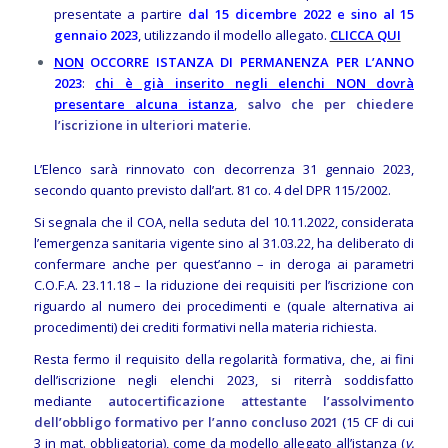
presentate a partire
dal 15 dicembre 2022 e sino al 15
gennaio 2023
, utilizzando il modello allegato.
CLICCA QUI
NON
OCCORRE ISTANZA DI PERMANENZA PER L’ANNO
2023
:
chi è già inserito negli elenchi NON dovrà
presentare alcuna istanza
,
salvo che per chiedere
l’iscrizione in ulteriori materie
.
L’Elenco sarà rinnovato con decorrenza 31 gennaio 2023,
secondo quanto previsto dall’art. 81 co. 4 del DPR 115/2002.
Si segnala che il COA, nella seduta del 10.11.2022, considerata
l’emergenza sanitaria vigente sino al 31.03.22, ha deliberato di
confermare anche per quest’anno – in deroga ai parametri
C.O.F.A. 23.11.18 – la riduzione dei requisiti per l’iscrizione con
riguardo al numero dei procedimenti e (quale alternativa ai
procedimenti) dei crediti formativi nella materia richiesta.
Resta fermo il requisito della regolarità formativa, che, ai fini
dell’iscrizione negli elenchi 2023, si riterrà soddisfatto
mediante
autocertificazione attestante l’assolvimento
dell’obbligo formativo per l’anno concluso 2021
(15 CF di cui
3 in mat. obbligatoria), come da modello allegato all’istanza (
v.