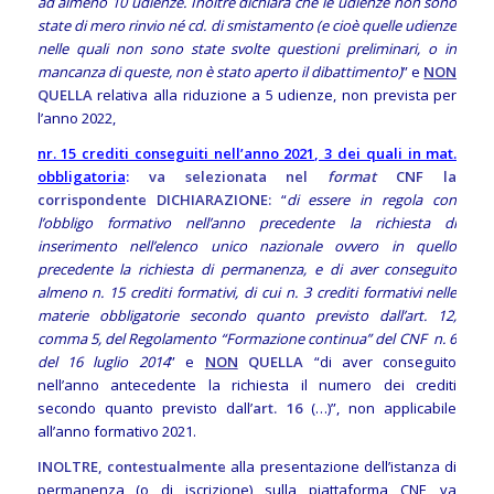
ad almeno 10 udienze. Inoltre dichiara che le udienze non sono
state di mero rinvio né cd. di smistamento (e cioè quelle udienze
nelle quali non sono state svolte questioni preliminari, o in
mancanza di queste, non è stato aperto il dibattimento)
” e
NON
QUELLA
relativa alla riduzione a 5 udienze, non prevista per
l’anno 2022,
nr. 15 crediti conseguiti nell’anno 2021, 3 dei quali in mat.
obbligatoria
:
va selezionata nel
format
CNF la
corrispondente DICHIARAZIONE:
“
di essere in regola con
l’obbligo formativo nell’anno precedente la richiesta di
inserimento nell’elenco unico nazionale ovvero in quello
precedente la richiesta di permanenza, e di aver conseguito
almeno n. 15 crediti formativi, di cui n. 3 crediti formativi nelle
materie obbligatorie secondo quanto previsto dall’art. 12,
comma 5, del Regolamento “Formazione continua” del CNF n. 6
del 16 luglio 2014
” e
NON
QUELLA
“di aver conseguito
nell’anno antecedente la richiesta il numero dei crediti
secondo quanto previsto dall’
art. 16
(…)”, non applicabile
all’anno formativo 2021.
INOLTRE, contestualmente
alla presentazione dell’istanza di
permanenza (o di iscrizione) sulla piattaforma CNF, va