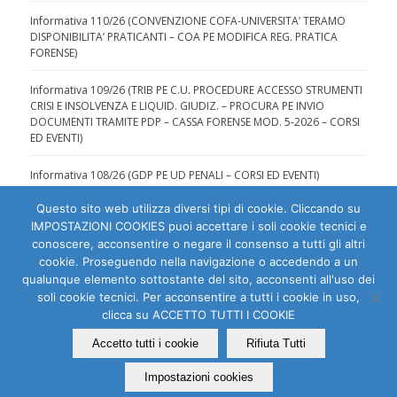
Informativa 110/26 (CONVENZIONE COFA-UNIVERSITA’ TERAMO
DISPONIBILITA’ PRATICANTI – COA PE MODIFICA REG. PRATICA
FORENSE)
Informativa 109/26 (TRIB PE C.U. PROCEDURE ACCESSO STRUMENTI
CRISI E INSOLVENZA E LIQUID. GIUDIZ. – PROCURA PE INVIO
DOCUMENTI TRAMITE PDP – CASSA FORENSE MOD. 5-2026 – CORSI
ED EVENTI)
Informativa 108/26 (GDP PE UD PENALI – CORSI ED EVENTI)
Questo sito web utilizza diversi tipi di cookie. Cliccando su
IMPOSTAZIONI COOKIES puoi accettare i soli cookie tecnici e
conoscere, acconsentire o negare il consenso a tutti gli altri
cookie. Proseguendo nella navigazione o accedendo a un
qualunque elemento sottostante del sito, acconsenti all'uso dei
Ordine degli Avvocati di Pescara | C.F. 80007810684 |
soli cookie tecnici. Per acconsentire a tutti i cookie in uso,
clicca su ACCETTO TUTTI I COOKIE
Dichiarazione di accessibilità
|
Segnala problema di
accessibilità
Accetto tutti i cookie
Rifiuta Tutti
PEC:
segreteria (at) ordineavvocatipescarapec.it
Impostazioni cookies