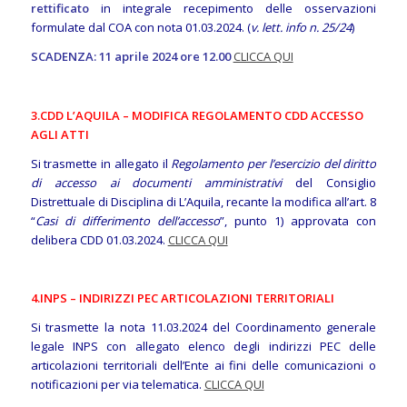
rettificato
in integrale recepimento delle osservazioni
formulate dal COA con nota 01.03.2024. (
v. lett. info n. 25/24
)
SCADENZA: 11 aprile 2024 ore 12.00
CLICCA QUI
3.CDD L’AQUILA – MODIFICA REGOLAMENTO CDD ACCESSO
AGLI ATTI
Si trasmette in allegato il
Regolamento per l’esercizio del diritto
di accesso ai documenti amministrativi
del Consiglio
Distrettuale di Disciplina di L’Aquila, recante la modifica all’art. 8
“
Casi di differimento dell’accesso
”, punto 1) approvata con
delibera CDD 01.03.2024.
CLICCA QUI
4.INPS – INDIRIZZI PEC ARTICOLAZIONI TERRITORIALI
Si trasmette la nota 11.03.2024 del Coordinamento generale
legale INPS con allegato elenco degli indirizzi PEC delle
articolazioni territoriali dell’Ente ai fini delle comunicazioni o
notificazioni per via telematica.
CLICCA QUI