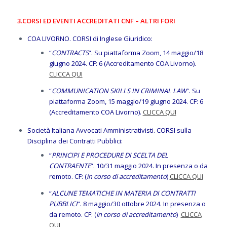
3.
CORSI ED EVENTI ACCREDITATI CNF – ALTRI FORI
COA LIVORNO. CORSI di Inglese Giuridico:
“
CONTRACTS
”. Su piattaforma Zoom, 14 maggio/18
giugno 2024. CF: 6 (Accreditamento COA Livorno).
CLICCA QUI
“
COMMUNICATION SKILLS IN CRIMINAL LAW
”. Su
piattaforma Zoom, 15 maggio/19 giugno 2024. CF: 6
(Accreditamento COA Livorno).
CLICCA QUI
Società Italiana Avvocati Amministrativisti. CORSI sulla
Disciplina dei Contratti Pubblici:
“
PRINCIPI E PROCEDURE DI SCELTA DEL
CONTRAENTE
”. 10/31 maggio 2024. In presenza o da
remoto. CF: (
in corso di accreditamento
)
CLICCA QUI
“
ALCUNE TEMATICHE IN MATERIA DI CONTRATTI
PUBBLICI
”. 8 maggio/30 ottobre 2024. In presenza o
da remoto. CF: (
in corso di accreditamento
)
CLICCA
QUI