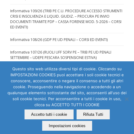
Informativa 109/26 (TRIB PE C.U. PROCEDURE ACCESSO STRUMENTI
CRISI E INSOLVENZA E LIQUID. GIUDIZ. – PROCURA PE INVIO
DOCUMENTI TRAMITE PDP – CASSA FORENSE MOD. 5-2026 – CORSI
ED EVENTI)
Informativa 108/26 (GDP PE UD PENALI – CORSI ED EVENTI)
Informativa 107/26 (RUOLI UFF SORV PE – TRIB PE UD PENALI
SETTEMBRE – UDEPE PESCARA SOSPENSIONE ESTIVA)
Questo sito web utilizza diversi tipi di cookie. Cliccando su
IMPOSTAZIONI COOKIES puoi accettare i soli cookie tecnici e
conoscere, acconsentire o negare il consenso a tutti gli altri
cookie. Proseguendo nella navigazione o accedendo a un
qualunque elemento sottostante del sito, acconsenti all'uso dei
Ordine degli Avvocati di Pescara | C.F. 80007810684 |
soli cookie tecnici. Per acconsentire a tutti i cookie in uso,
clicca su ACCETTO TUTTI I COOKIE
Dichiarazione di accessibilità
|
Segnala problema di
accessibilità
Accetto tutti i cookie
Rifiuta Tutti
PEC:
segreteria (at) ordineavvocatipescarapec.it
Impostazioni cookies