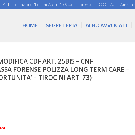
COA
Fondazione “Forum Aterni” e Scuola Forense
C.O.F.A.
Amminis
HOME
SEGRETERIA
ALBO AVVOCATI
MODIFICA CDF ART. 25BIS – CNF
ASSA FORENSE POLIZZA LONG TERM CARE –
UNITA’ – TIROCINI ART. 73)-
024