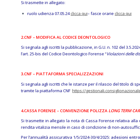
Si trasmette in allegato:
ruolo udienza 07.05.24
clicca qui
– fasce orarie
clicca qui
2.CNF – MODIFICA AL CODICE DEONTOLOGICO
Si segnala agli iscritti la pubblicazione, in G.U. n. 102 del 3.5.2
l’art. 25-bis del Codice Deontologico Forense “
Violazioni delle d
3.CNF – PIATTAFORMA SPECIALIZZAZIONI
Si segnala agli iscritti che le istanze per il rilascio del titolo di s
tramite la piattaforma CNF
https://gestionali.consiglionazional
4.CASSA FORENSE – CONVENZIONE POLIZZA
LONG TERM CAR
Si trasmette in allegato la nota di Cassa Forense relativa all
rendita vitalizia mensile in caso di condizione di non-autosuff
Per l’annualità assicurativa 1/5/2024-30/4/2025:
adesioni entro