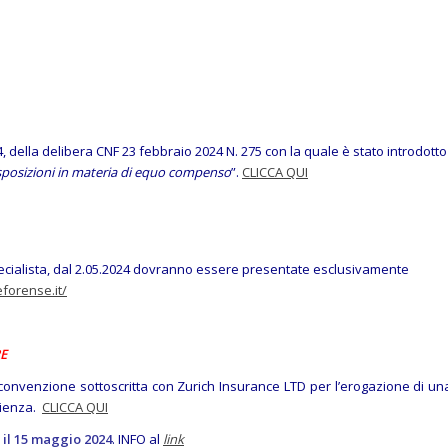
024, della delibera CNF 23 febbraio 2024 N. 275 con la quale è stato introdotto
isposizioni in materia di equo compenso
”.
CLICCA QUI
pecialista,
dal 2.05.2024
dovranno essere presentate esclusivamente
eforense.it/
E
a convenzione sottoscritta con Zurich Insurance LTD per l’erogazione di un
icienza.
CLICCA QUI
 il 15 maggio 2024
. INFO al
link