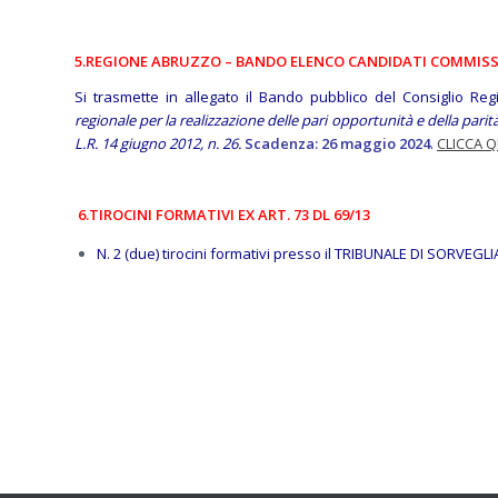
5.REGIONE ABRUZZO – BANDO ELENCO CANDIDATI COMMISS
Si trasmette in allegato il Bando pubblico del Consiglio Re
regionale per la realizzazione delle pari opportunità e della parità
L.R. 14 giugno 2012, n. 26.
Scadenza: 26 maggio 2024
.
CLICCA Q
6.TIROCINI FORMATIVI EX ART. 73 DL 69/13
N. 2 (due) tirocini formativi presso il TRIBUNALE DI SORVEGL