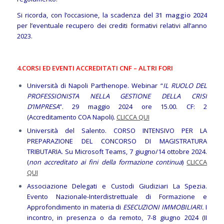
Si ricorda, con l’occasione, la scadenza del
31 maggio 2024
per l’eventuale recupero dei crediti formativi relativi all’anno
2023.
4.
CORSI ED EVENTI ACCREDITATI CNF – ALTRI FORI
Università di Napoli Parthenope. Webinar “
IL RUOLO DEL
PROFESSIONISTA NELLA GESTIONE DELLA CRISI
D’IMPRESA
”. 29 maggio 2024 ore 15.00. CF: 2
(Accreditamento COA Napoli).
CLICCA QUI
Università del Salento. CORSO INTENSIVO PER LA
PREPARAZIONE DEL CONCORSO DI MAGISTRATURA
TRIBUTARIA. Su Microsoft Teams, 7 giugno/14 ottobre 2024.
(
non accreditato ai fini della formazione continua
)
CLICCA
QUI
Associazione Delegati e Custodi Giudiziari La Spezia.
Evento Nazionale-Interdistrettuale di Formazione e
Approfondimento in materia di
ESECUZIONI IMMOBILIARI.
I
incontro, in presenza o da remoto, 7-8 giugno 2024 (II