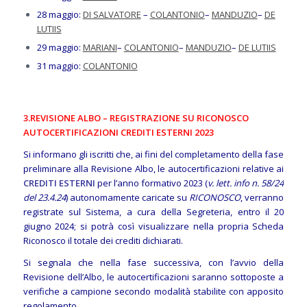
28 maggio:
DI SALVATORE
–
COLANTONIO
–
MANDUZIO
–
DE
LUTIIS
29 maggio:
MARIANI
–
COLANTONIO
–
MANDUZIO
–
DE LUTIIS
31 maggio:
COLANTONIO
3.REVISIONE ALBO – REGISTRAZIONE SU RICONOSCO
AUTOCERTIFICAZIONI CREDITI ESTERNI 2023
Si informano gli iscritti che, ai fini del completamento della fase
preliminare alla Revisione Albo, le autocertificazioni relative ai
CREDITI ESTERNI
per l’anno formativo 2023 (
v. lett. info n. 58/24
del 23.4.24
) autonomamente caricate su
RICONOSCO
, verranno
registrate sul Sistema, a cura della Segreteria, entro il 20
giugno 2024; si potrà così visualizzare nella propria Scheda
Riconosco il totale dei crediti dichiarati.
Si segnala che nella fase successiva, con l’avvio della
Revisione dell’Albo, le autocertificazioni saranno sottoposte a
verifiche a campione secondo modalità stabilite con apposito
regolamento.