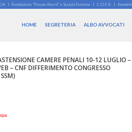
COA
Fondazione “Forum Aterni” e Scuola Forense
C.O.F.A.
Amminis
HOME
SEGRETERIA
ALBO AVVOCATI
 ASTENSIONE CAMERE PENALI 10-12 LUGLIO –
EB – CNF DIFFERIMENTO CONGRESSO
 SSM)
2024