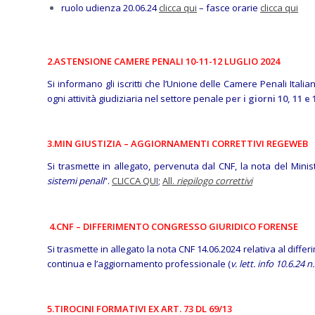
ruolo udienza 20.06.24
clicca qui
– fasce orarie
clicca qui
2.ASTENSIONE CAMERE PENALI 10-11-12 LUGLIO 2024
Si informano gli iscritti che l’Unione delle Camere Penali Ital
ogni attività giudiziaria nel settore penale p
er i giorni 10, 11 e
3.MIN GIUSTIZIA – AGGIORNAMENTI CORRETTIVI REGEWEB
Si trasmette in allegato, pervenuta dal CNF, la nota del Minis
sistemi penali
”.
CLICCA QUI
;
All.
riepilogo correttivi
4.CNF – DIFFERIMENTO CONGRESSO GIURIDICO FORENSE
Si trasmette in allegato la nota CNF 14.06.2024 relativa al diff
continua e l’aggiornamento professionale (
v. lett. info 10.6.24 n
5.TIROCINI FORMATIVI EX ART. 73 DL 69/13