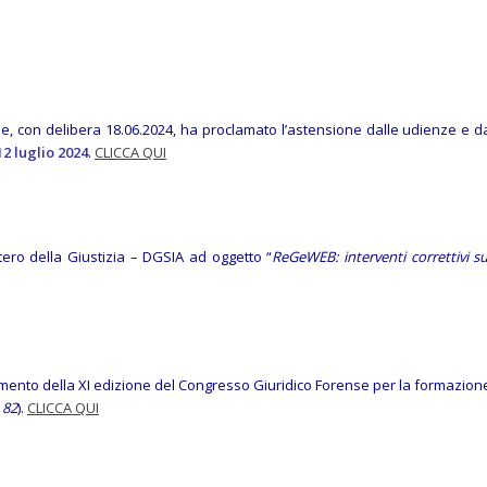
iane, con delibera 18.06.2024, ha proclamato l’astensione dalle udienze e d
 12 luglio 2024
.
CLICCA QUI
tero della Giustizia – DGSIA ad oggetto “
ReGeWEB: interventi correttivi su
erimento della XI edizione del Congresso Giuridico Forense per la formazion
. 82
).
CLICCA QUI