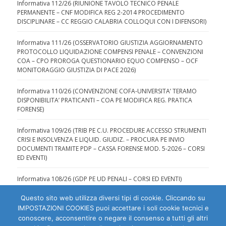
Informativa 112/26 (RIUNIONE TAVOLO TECNICO PENALE
PERMANENTE – CNF MODIFICA REG 2-2014 PROCEDIMENTO
DISCIPLINARE – CC REGGIO CALABRIA COLLOQUI CON I DIFENSORI)
Informativa 111/26 (OSSERVATORIO GIUSTIZIA AGGIORNAMENTO
PROTOCOLLO LIQUIDAZIONE COMPENSI PENALE – CONVENZIONI
COA – CPO PROROGA QUESTIONARIO EQUO COMPENSO – OCF
MONITORAGGIO GIUSTIZIA DI PACE 2026)
Informativa 110/26 (CONVENZIONE COFA-UNIVERSITA’ TERAMO
DISPONIBILITA’ PRATICANTI – COA PE MODIFICA REG. PRATICA
FORENSE)
Informativa 109/26 (TRIB PE C.U. PROCEDURE ACCESSO STRUMENTI
CRISI E INSOLVENZA E LIQUID. GIUDIZ. – PROCURA PE INVIO
DOCUMENTI TRAMITE PDP – CASSA FORENSE MOD. 5-2026 – CORSI
ED EVENTI)
Informativa 108/26 (GDP PE UD PENALI – CORSI ED EVENTI)
Questo sito web utilizza diversi tipi di cookie. Cliccando su
IMPOSTAZIONI COOKIES puoi accettare i soli cookie tecnici e
conoscere, acconsentire o negare il consenso a tutti gli altri