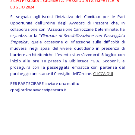
3.
CPO PESCARA – GIORNATA “PASSEGGIATA EMPATICA” 5
LUGLIO 2024
Si segnala agli iscritti l’iniziativa del Comitato per le Pari
Opportunità dell’Ordine degli Avvocati di Pescara che, in
collaborazione con l’Associazione Carrozzine Determinate, ha
organizzato la “
Giornata di Sensibilizzazione con Passeggiata
Empatica
”, quale occasione di riflessione sulle difficoltà di
muoversi negli spazi del vivere quotidiano in presenza di
barriere architettoniche. L’evento si terrà
venerdì 5 luglio, con
inizio alle ore 10 presso la Biblioteca “G.A. Scoponi”
, e
proseguirà con la passeggiata empatica con partenza dal
parcheggio antistante il Consiglio dell’Ordine.
CLICCA QUI
PER PARTECIPARE
: inviare una mail a:
cpo@ordineavvocatipescara.it