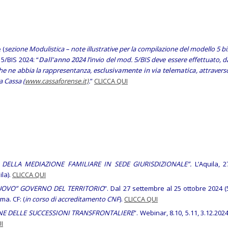
 (
sezione Modulistica – note illustrative per la compilazione del modello 5 bi
5/BIS 2024: “
Dall’anno 2024
l’invio del mod. 5/BIS deve essere effettuato, d
 che ne abbia la rappresentanza,
esclusivamente in via telematica
, attravers
a Cassa (
www.cassaforense.it)
.
”
CLICCA QUI
 DELLA MEDIAZIONE FAMILIARE IN SEDE GIURISDIZIONALE”.
L’Aquila, 2
la).
CLICCA QUI
UOVO” GOVERNO DEL TERRITORIO
”. Dal 27 settembre al 25 ottobre 2024 (
ma. CF: (
in corso di accreditamento CNF
).
CLICCA QUI
NE DELLE SUCCESSIONI TRANSFRONTALIERE
”. Webinar, 8.10, 5.11, 3.12.2024
I