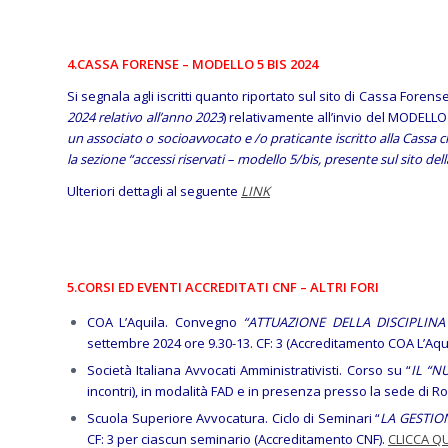
4.CASSA FORENSE – MODELLO 5 BIS 2024
Si segnala agli iscritti quanto riportato sul sito di Cassa Forense
2024 relativo all’anno 2023
) relativamente all’invio del MODELLO 
un associato o socioavvocato e /o praticante iscritto alla Cassa
la sezione “accessi riservati – modello 5/bis, presente sul sito dell
Ulteriori dettagli al seguente
LINK
5.CORSI ED EVENTI ACCREDITATI CNF – ALTRI FORI
COA L’Aquila. Convegno
“ATTUAZIONE DELLA DISCIPLINA
settembre 2024 ore 9.30-13. CF: 3 (Accreditamento COA L’Aqui
Società Italiana Avvocati Amministrativisti. Corso su “
IL “N
incontri), in modalità FAD e in presenza presso la sede di Ro
Scuola Superiore Avvocatura. Ciclo di Seminari “
LA GESTIO
CF: 3 per ciascun seminario (Accreditamento CNF).
CLICCA QU