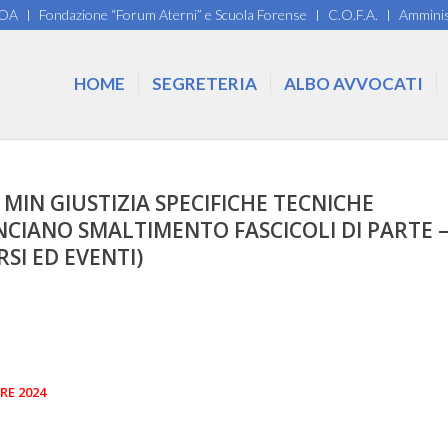
COA
Fondazione “Forum Aterni” e Scuola Forense
C.O.F.A.
Amminis
HOME
SEGRETERIA
ALBO AVVOCATI
– MIN GIUSTIZIA SPECIFICHE TECNICHE
ANCIANO SMALTIMENTO FASCICOLI DI PARTE 
RSI ED EVENTI)
RE 2024