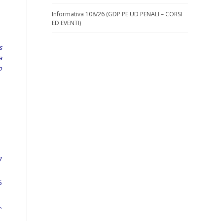
Informativa 108/26 (GDP PE UD PENALI – CORSI
ED EVENTI)
s
a
o
7
5
.