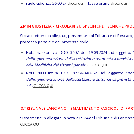
ruolo udienza 26.09.24
clicca qui
– fasce orarie
clicca qui
2.MIN GIUSTIZIA – CIRCOLARI SU SPECIFICHE TECNICHE PROC
Si trasmettono in allegato, pervenute dal Tribunale di Pescara, le
processo penale e del processo civile:
Nota riassuntiva DOG 3407 del 19.09.2024 ad oggetto: 
dell’implementazione dell’accettazione automatica prevista dal
44 – Modifiche dei
sistemi penali
”.
CLICCA QUI
Nota riassuntiva DOG 07.19/09/2024 ad oggetto: “
not
dell’implementazione dell’accettazione automatica prevista dal
44”.
CLICCA QUI
3.TRIBUNALE LANCIANO – SMALTIMENTO FASCICOLI DI PAR
Si trasmette in allegato la nota 23.9.24 del Tribunale di Lanciano
CLICCA QUI