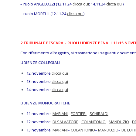
– ruolo ANGELOZZI (12.11.24
clicca qui
; 14.11.24
clicca qui
)
– ruolo MORELLI (12.11.24
clicca qui
)
2.TRIBUNALE PESCARA – RUOLI UDIENZE PENALI 11/15 NOVE
Con riferimento all’oggetto, si trasmettono i seguenti documenti
UDIENZE COLLEGIALI
12 novembre
clicca qui
13 novembre
clicca qui
14 novembre
clicca qui
UDIENZE MONOCRATICHE
11 novembre:
MARIANI
–
FORTIERI
–
SCHIRALDI
12 novembre:
DI SALVATORE
–
COLANTONIO
–
MANDUZIO
–
DE
13 novembre:
MARIANI
–
COLANTONIO
–
MANDUZIO
–
DE LUTI