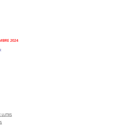
MBRE 2024
:
 LUTIIS
IS