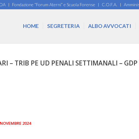
COA
Fondazione “Forum Aterni” e Scuola Forense
C.O.F.A.
Amminis
HOME
SEGRETERIA
ALBO AVVOCATI
ARI – TRIB PE UD PENALI SETTIMANALI – GDP
 NOVEMBRE 2024