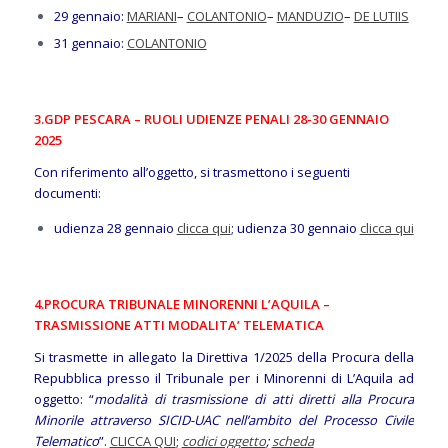
29 gennaio:
MARIANI
–
COLANTONIO
–
MANDUZIO
–
DE LUTIIS
31 gennaio:
COLANTONIO
3.GDP PESCARA – RUOLI UDIENZE PENALI 28-30 GENNAIO
2025
Con riferimento all’oggetto, si trasmettono i seguenti
documenti:
udienza 28 gennaio
clicca qui
; udienza 30 gennaio
clicca qui
4.PROCURA TRIBUNALE MINORENNI L’AQUILA –
TRASMISSIONE ATTI MODALITA’ TELEMATICA
Si trasmette in allegato la Direttiva 1/2025 della Procura della
Repubblica presso il Tribunale per i Minorenni di L’Aquila ad
oggetto: “
modalità di trasmissione di atti diretti alla Procura
Minorile attraverso SICID-UAC nell’ambito del Processo Civile
Telematico
”.
CLICCA QUI
;
codici oggetto
;
scheda