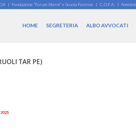
COA
Fondazione “Forum Aterni” e Scuola Forense
C.O.F.A.
Amminis
HOME
SEGRETERIA
ALBO AVVOCATI
RUOLI TAR PE)
 2025