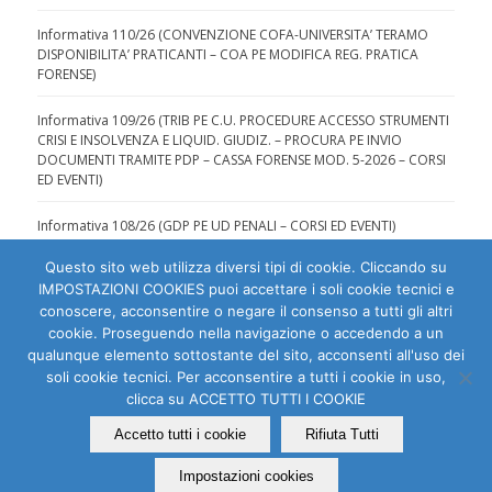
Informativa 110/26 (CONVENZIONE COFA-UNIVERSITA’ TERAMO
DISPONIBILITA’ PRATICANTI – COA PE MODIFICA REG. PRATICA
FORENSE)
Informativa 109/26 (TRIB PE C.U. PROCEDURE ACCESSO STRUMENTI
CRISI E INSOLVENZA E LIQUID. GIUDIZ. – PROCURA PE INVIO
DOCUMENTI TRAMITE PDP – CASSA FORENSE MOD. 5-2026 – CORSI
ED EVENTI)
Informativa 108/26 (GDP PE UD PENALI – CORSI ED EVENTI)
Questo sito web utilizza diversi tipi di cookie. Cliccando su
IMPOSTAZIONI COOKIES puoi accettare i soli cookie tecnici e
conoscere, acconsentire o negare il consenso a tutti gli altri
cookie. Proseguendo nella navigazione o accedendo a un
qualunque elemento sottostante del sito, acconsenti all'uso dei
Ordine degli Avvocati di Pescara | C.F. 80007810684 |
soli cookie tecnici. Per acconsentire a tutti i cookie in uso,
clicca su ACCETTO TUTTI I COOKIE
Dichiarazione di accessibilità
|
Segnala problema di
accessibilità
Accetto tutti i cookie
Rifiuta Tutti
PEC:
segreteria (at) ordineavvocatipescarapec.it
Impostazioni cookies