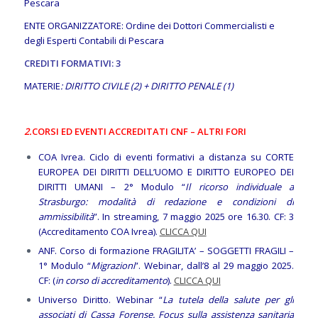
Pescara
ENTE ORGANIZZATORE: Ordine dei Dottori Commercialisti e
degli Esperti Contabili di Pescara
CREDITI FORMATIVI: 3
MATERIE
: DIRITTO CIVILE (2) + DIRITTO PENALE (1)
2.
CORSI ED EVENTI ACCREDITATI CNF – ALTRI FORI
COA Ivrea. Ciclo di eventi formativi a distanza su CORTE
EUROPEA DEI DIRITTI DELL’UOMO E DIRITTO EUROPEO DEI
DIRITTI UMANI – 2° Modulo “
Il ricorso individuale a
Strasburgo: modalità di redazione e condizioni di
ammissibilità
”. In streaming, 7 maggio 2025 ore 16.30. CF: 3
(Accreditamento COA Ivrea).
CLICCA QUI
ANF. Corso di formazione FRAGILITA’ – SOGGETTI FRAGILI –
1° Modulo “
Migrazioni
”. Webinar, dall’8 al 29 maggio 2025.
CF: (
in corso di accreditamento
).
CLICCA QUI
Universo Diritto. Webinar “
La tutela della salute per gli
associati di Cassa Forense. Focus sulla assistenza sanitaria