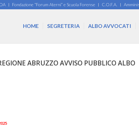
COA
Fondazione “Forum Aterni” e Scuola Forense
C.O.F.A.
Amminis
HOME
SEGRETERIA
ALBO AVVOCATI
– REGIONE ABRUZZO AVVISO PUBBLICO ALBO
2025