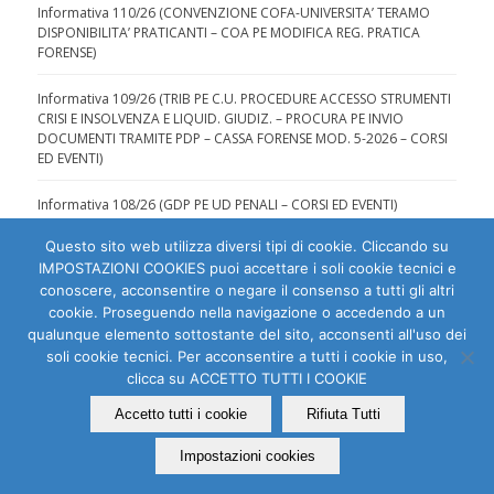
Informativa 110/26 (CONVENZIONE COFA-UNIVERSITA’ TERAMO
DISPONIBILITA’ PRATICANTI – COA PE MODIFICA REG. PRATICA
FORENSE)
Informativa 109/26 (TRIB PE C.U. PROCEDURE ACCESSO STRUMENTI
CRISI E INSOLVENZA E LIQUID. GIUDIZ. – PROCURA PE INVIO
DOCUMENTI TRAMITE PDP – CASSA FORENSE MOD. 5-2026 – CORSI
ED EVENTI)
Informativa 108/26 (GDP PE UD PENALI – CORSI ED EVENTI)
Questo sito web utilizza diversi tipi di cookie. Cliccando su
IMPOSTAZIONI COOKIES puoi accettare i soli cookie tecnici e
conoscere, acconsentire o negare il consenso a tutti gli altri
cookie. Proseguendo nella navigazione o accedendo a un
qualunque elemento sottostante del sito, acconsenti all'uso dei
Ordine degli Avvocati di Pescara | C.F. 80007810684 |
soli cookie tecnici. Per acconsentire a tutti i cookie in uso,
clicca su ACCETTO TUTTI I COOKIE
Dichiarazione di accessibilità
|
Segnala problema di
accessibilità
Accetto tutti i cookie
Rifiuta Tutti
PEC:
segreteria (at) ordineavvocatipescarapec.it
Impostazioni cookies