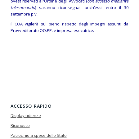
ovest riservati all’Ordine degli Avvocati (
con accesso mediante
telecomando
) saranno riconsegnati anch’essi entro il 30
settembre p.v..
Il COA vigilerà sul pieno rispetto degli impegni assunti da
Provveditorato OO.PP. e impresa esecutrice.
ACCESSO RAPIDO
Display udienze
Riconosco
Patrocinio a spese dello Stato