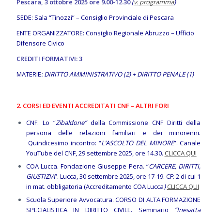
Pescara, 3 ottobre 2025 ore 9.00-12.30
(
v. programma
)
SEDE: Sala “Tinozzi” – Consiglio Provinciale di Pescara
ENTE ORGANIZZATORE: Consiglio Regionale Abruzzo – Ufficio
Difensore Civico
CREDITI FORMATIVI: 3
MATERIE
: DIRITTO AMMINISTRATIVO (2) + DIRITTO PENALE (1)
2. CORSI ED EVENTI ACCREDITATI CNF – ALTRI FORI
CNF. Lo “
Zibaldone”
della Commissione CNF Diritti della
persona delle relazioni familiari e dei minorenni.
Quindicesimo incontro: “
L’ASCOLTO DEL MINORE
”. Canale
YouTube del CNF, 29 settembre 2025, ore 14.30.
CLICCA QUI
COA Lucca. Fondazione Giuseppe Pera. “
CARCERE, DIRITTI,
GIUSTIZIA
”. Lucca, 30 settembre 2025, ore 17-19. CF: 2 di cui 1
in mat. obbligatoria (Accreditamento COA Lucca
)
CLICCA QUI
Scuola Superiore Avvocatura. CORSO DI ALTA FORMAZIONE
SPECIALISTICA IN DIRITTO CIVILE. Seminario
“Inesatta