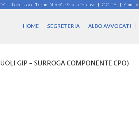
COA
Fondazione “Forum Aterni” e Scuola Forense
C.O.F.A.
Amminis
HOME
SEGRETERIA
ALBO AVVOCATI
– RUOLI GIP – SURROGA COMPONENTE CPO)
: