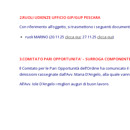
2.
RUOLI UDIENZE UFFICIO GIP/GUP PESCARA
Con riferimento all’oggetto, si trasmettono i seguenti documenti
ruoli MARINO (20.11.25
clicca qui
; 27.11.25
clicca qui
)
3.COMITATO PARI OPPORTUNITA’ – SURROGA COMPONENT
Il Comitato per le Pari Opportunità dell’Ordine ha comunicato i
dimissioni rassegnate dall’Avv. Maria D’Angelo, alla quale vanno 
All’Avv. Iole D’Angelo i migliori auguri di buon lavoro.