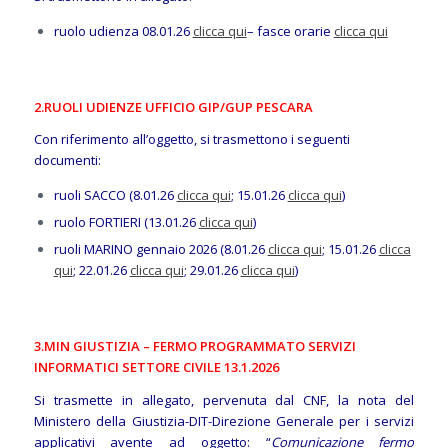
ruolo udienza 08.01.26
clicca qui
– fasce orarie
clicca qui
2.
RUOLI UDIENZE UFFICIO GIP/GUP PESCARA
Con riferimento all’oggetto, si trasmettono i seguenti
documenti:
ruoli SACCO (8.01.26
clicca qui
; 15.01.26
clicca qui
)
ruolo FORTIERI (13.01.26
clicca qui
)
ruoli MARINO gennaio 2026 (8.01.26
clicca qui
; 15.01.26
clicca
qui
; 22.01.26
clicca qui
; 29.01.26
clicca qui
)
3.MIN GIUSTIZIA – FERMO PROGRAMMATO SERVIZI
INFORMATICI SETTORE CIVILE 13.1.2026
Si trasmette in allegato, pervenuta dal CNF, la nota del
Ministero della Giustizia-DIT-Direzione Generale per i servizi
applicativi avente ad oggetto: “
Comunicazione fermo