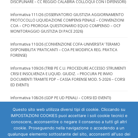
DISCIPLINARE – CC REGGIO CALABRIA COLLOQUI CON I DIFENSORI)
Informativa 111/26 (OSSERVATORIO GIUSTIZIA AGGIORNAMENTO
PROTOCOLLO LIQUIDAZIONE COMPENSI PENALE – CONVENZIONI
COA – CPO PROROGA QUESTIONARIO EQUO COMPENSO – OCF
MONITORAGGIO GIUSTIZIA DI PACE 2026)
Informativa 110/26 (CONVENZIONE COFA-UNIVERSITA’ TERAMO
DISPONIBILITA’ PRATICANTI – COA PE MODIFICA REG. PRATICA
FORENSE)
Informativa 109/26 (TRIB PE C.U. PROCEDURE ACCESSO STRUMENTI
CRISI E INSOLVENZA E LIQUID. GIUDIZ. – PROCURA PE INVIO
DOCUMENTI TRAMITE PDP – CASSA FORENSE MOD. 5-2026 – CORSI
ED EVENTI)
Informativa 108/26 (GDP PE UD PENALI – CORSI ED EVENTI)
Questo sito web utilizza diversi tipi di cookie. Cliccando su
IMPOSTAZIONI COOKIES puoi accettare i soli cookie tecnici e
conoscere, acconsentire o negare il consenso a tutti gli altri
cookie. Proseguendo nella navigazione o accedendo a un
qualunque elemento sottostante del sito, acconsenti all'uso dei