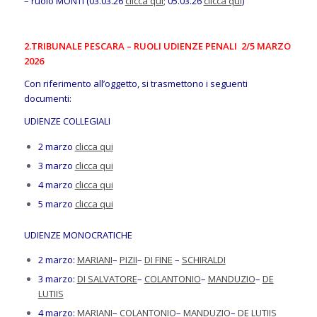
– ruolo MONTI (03.03.26
clicca qui
; 05.03.26
clicca qui
)
2.TRIBUNALE PESCARA – RUOLI UDIENZE PENALI 2/5 MARZO
2026
Con riferimento all’oggetto, si trasmettono i seguenti
documenti:
UDIENZE COLLEGIALI
2 marzo
clicca qui
3 marzo
clicca qui
4 marzo
clicca qui
5 marzo
clicca qui
UDIENZE MONOCRATICHE
2 marzo:
MARIANI
–
PIZII
–
DI FINE
–
SCHIRALDI
3 marzo:
DI SALVATORE
–
COLANTONIO
–
MANDUZIO
–
DE
LUTIIS
4 marzo:
MARIANI
–
COLANTONIO
–
MANDUZIO
–
DE LUTIIS