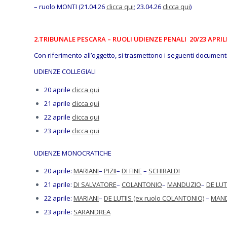
– ruolo MONTI (21.04.26
clicca qui
; 23.04.26
clicca qui
)
2.TRIBUNALE PESCARA – RUOLI UDIENZE PENALI 20/23 APRIL
Con riferimento all’oggetto, si trasmettono i seguenti documenti
UDIENZE COLLEGIALI
20 aprile
clicca qui
21 aprile
clicca qui
22 aprile
clicca qui
23 aprile
clicca qui
UDIENZE MONOCRATICHE
20 aprile:
MARIANI
–
PIZII
–
DI FINE
–
SCHIRALDI
21 aprile:
DI SALVATORE
–
COLANTONIO
–
MANDUZIO
–
DE LUT
22 aprile:
MARIANI
–
DE LUTIIS (ex ruolo COLANTONIO)
–
MAN
23 aprile:
SARANDREA