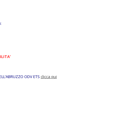
:
ILITA’
DELL’ABRUZZO ODV ETS
clicca qui