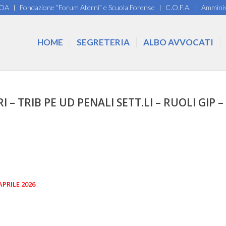
COA
Fondazione “Forum Aterni” e Scuola Forense
C.O.F.A.
Amminis
HOME
SEGRETERIA
ALBO AVVOCATI
 – TRIB PE UD PENALI SETT.LI – RUOLI GIP –
APRILE 2026