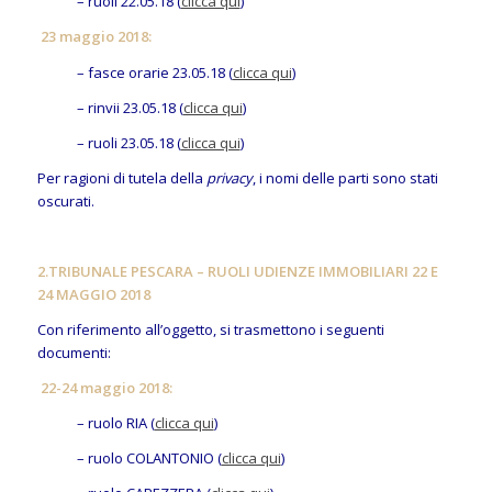
– ruoli 22.05.18 (
clicca qui
)
23 maggio 2018:
– fasce orarie 23.05.18 (
clicca qui
)
– rinvii 23.05.18 (
clicca qui
)
– ruoli 23.05.18 (
clicca qui
)
Per ragioni di tutela della
privacy
, i nomi delle parti sono stati
oscurati.
2.
TRIBUNALE PESCARA – RUOLI UDIENZE IMMOBILIARI 22 E
24 MAGGIO 2018
Con riferimento all’oggetto, si trasmettono i seguenti
documenti:
22-24 maggio 2018:
– ruolo RIA (
clicca qui
)
– ruolo COLANTONIO (
clicca qui
)