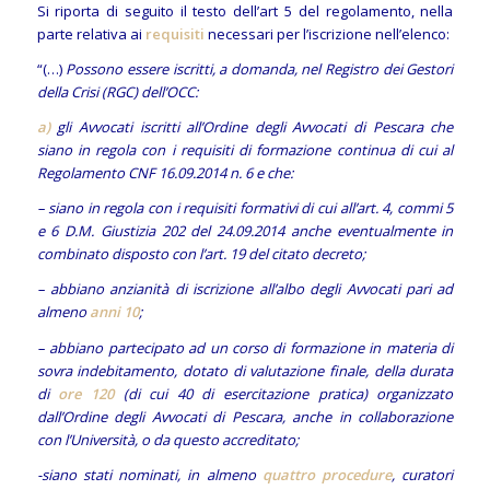
Si riporta di seguito il testo dell’art 5 del regolamento, nella
parte relativa ai
requisiti
necessari per l’iscrizione nell’elenco:
“(…)
Possono essere iscritti, a domanda, nel Registro dei Gestori
della Crisi (RGC) dell’OCC:
a)
gli Avvocati iscritti all’Ordine degli Avvocati di Pescara che
siano in regola con i requisiti di formazione continua di cui al
Regolamento CNF 16.09.2014 n. 6 e che:
– siano in regola con i requisiti formativi di cui all’art. 4, commi 5
e 6 D.M. Giustizia 202 del 24.09.2014 anche eventualmente in
combinato disposto con l’art. 19 del citato decreto;
– abbiano anzianità di iscrizione all’albo degli Avvocati pari ad
almeno
anni 10
;
– abbiano partecipato ad un corso di formazione in materia di
sovra indebitamento, dotato di valutazione finale, della durata
di
ore 120
(di cui 40 di esercitazione pratica) organizzato
dall’Ordine degli Avvocati di Pescara, anche in collaborazione
con l’Università, o da questo accreditato;
-siano stati nominati, in almeno
quattro procedure
, curatori