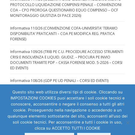
PROTOCOLLO LIQUIDAZIONE COMPENSI PENALE – CONVENZIONI
COA – CPO PROROGA QUESTIONARIO EQUO COMPENSO – OCF
MONITORAGGIO GIUSTIZIA DI PACE 2026)
Informativa 110/26 (CONVENZIONE COFA-UNIVERSITA’ TERAMO
DISPONIBILITA’ PRATICANTI – COA PE MODIFICA REG. PRATICA
FORENSE)
Informativa 109/26 (TRIB PE C.U. PROCEDURE ACCESSO STRUMENTI
CRISI E INSOLVENZA E LIQUID. GIUDIZ. – PROCURA PE INVIO
DOCUMENTI TRAMITE PDP – CASSA FORENSE MOD. 5-2026 – CORSI
ED EVENTI)
Informativa 108/26 (GDP PE UD PENALI – CORSI ED EVENTI)
Questo sito web utilizza diversi tipi di cookie. Cliccando su
IMPOSTAZIONI COOKIES puoi accettare i soli cookie tecnici e
conoscere, acconsentire o negare il consenso a tutti gli altri
cookie. Proseguendo nella navigazione o accedendo a un
qualunque elemento sottostante del sito, acconsenti all'uso dei
Ordine degli Avvocati di Pescara | C.F. 80007810684 |
soli cookie tecnici. Per acconsentire a tutti i cookie in uso,
clicca su ACCETTO TUTTI I COOKIE
Dichiarazione di accessibilità
|
Segnala problema di
accessibilità